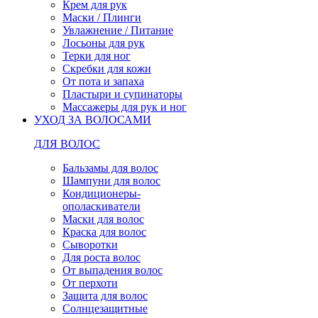
Крем для рук
Маски / Плинги
Увлажнение / Питание
Лосьоны для рук
Терки для ног
Скребки для кожи
От пота и запаха
Пластыри и супинаторы
Массажеры для рук и ног
УХОД ЗА ВОЛОСАМИ
ДЛЯ ВОЛОС
Бальзамы для волос
Шампуни для волос
Кондиционеры-
ополаскиватели
Маски для волос
Краска для волос
Сыворотки
Для роста волос
От выпадения волос
От перхоти
Защита для волос
Солнцезащитные