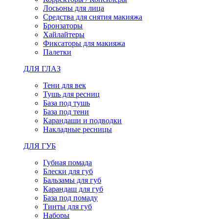
Лосьоны для лица
Средства для снятия макияжа
Бронзаторы
Хайлайтеры
Фиксаторы для макияжа
Палетки
ДЛЯ ГЛАЗ
Тени для век
Тушь для ресниц
База под тушь
База под тени
Карандаши и подводки
Накладные ресницы
ДЛЯ ГУБ
Губная помада
Блески для губ
Бальзамы для губ
Карандаш для губ
База под помаду
Тинты для губ
Наборы