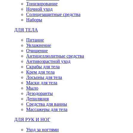
Тонизирование
Ночной уход
Солнцезащитные средства
Наборы
ДЛЯ ТЕЛА
Питание
Увлажнение
Очищение
Антицеллюлитные средства
Антивозрастной уход
Скрабы для тела
Крем для тела
Лосьоны для тела
Маски для тела
Мыло
Дезодоранты
Депиляция
Средства для ванны
Массажеры для тела
ДЛЯ РУК И НОГ
Уход за ногтями