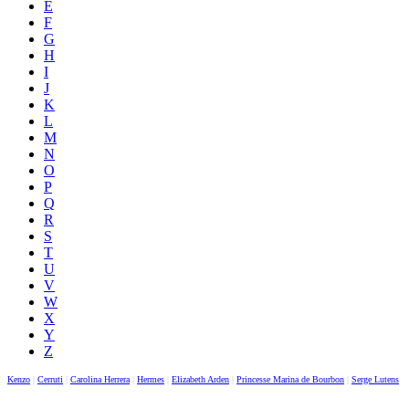
E
F
G
H
I
J
K
L
M
N
O
P
Q
R
S
T
U
V
W
X
Y
Z
Kenzo
|
Cerruti
|
Carolina Herrera
|
Hermes
|
Elizabeth Arden
|
Princesse Marina de Bourbon
|
Serge Lutens
|