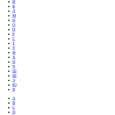
Й
К
Л
М
Н
О
П
Р
С
Т
У
Ф
Х
Ц
Ч
Ш
Щ
Э
Ю
Я
A
B
C
D