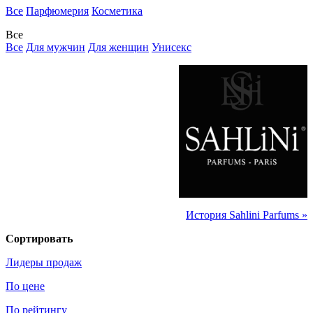
Все
Парфюмерия
Косметика
Все
Все
Для мужчин
Для женщин
Унисекс
История Sahlini Parfums »
Сортировать
Лидеры продаж
По цене
По рейтингу