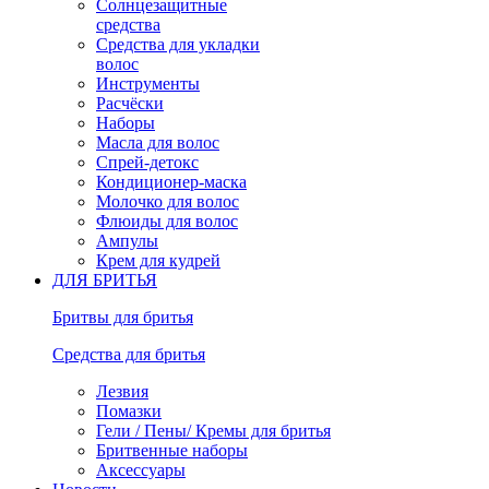
Солнцезащитные
средства
Средства для укладки
волос
Инструменты
Расчёски
Наборы
Масла для волос
Спрей-детокс
Кондиционер-маска
Молочко для волос
Флюиды для волос
Ампулы
Крем для кудрей
ДЛЯ БРИТЬЯ
Бритвы для бритья
Средства для бритья
Лезвия
Помазки
Гели / Пены/ Кремы для бритья
Бритвенные наборы
Аксессуары