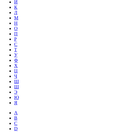
Й
К
Л
М
Н
О
П
Р
С
Т
У
Ф
Х
Ц
Ч
Ш
Щ
Э
Ю
Я
A
B
C
D