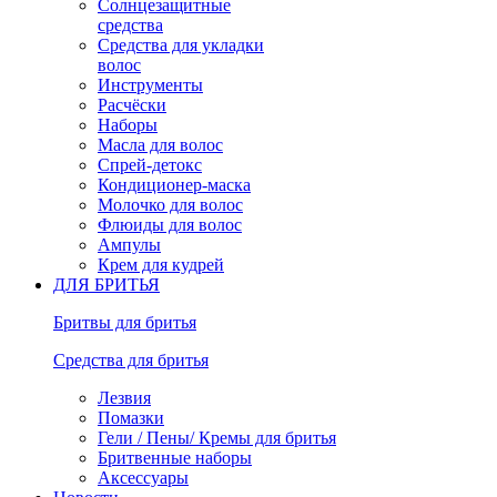
Солнцезащитные
средства
Средства для укладки
волос
Инструменты
Расчёски
Наборы
Масла для волос
Спрей-детокс
Кондиционер-маска
Молочко для волос
Флюиды для волос
Ампулы
Крем для кудрей
ДЛЯ БРИТЬЯ
Бритвы для бритья
Средства для бритья
Лезвия
Помазки
Гели / Пены/ Кремы для бритья
Бритвенные наборы
Аксессуары