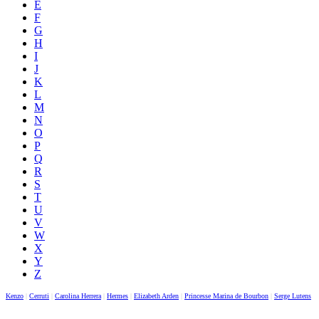
E
F
G
H
I
J
K
L
M
N
O
P
Q
R
S
T
U
V
W
X
Y
Z
Kenzo
|
Cerruti
|
Carolina Herrera
|
Hermes
|
Elizabeth Arden
|
Princesse Marina de Bourbon
|
Serge Lutens
|