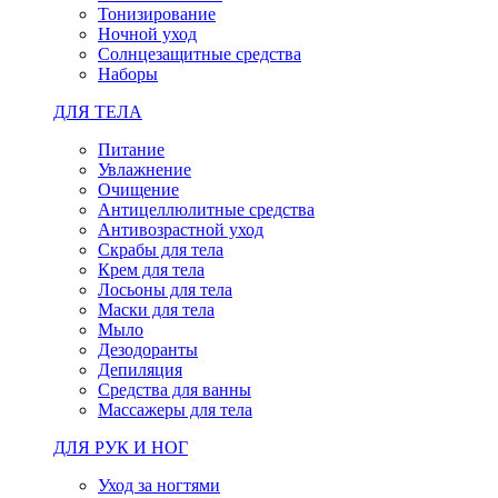
Тонизирование
Ночной уход
Солнцезащитные средства
Наборы
ДЛЯ ТЕЛА
Питание
Увлажнение
Очищение
Антицеллюлитные средства
Антивозрастной уход
Скрабы для тела
Крем для тела
Лосьоны для тела
Маски для тела
Мыло
Дезодоранты
Депиляция
Средства для ванны
Массажеры для тела
ДЛЯ РУК И НОГ
Уход за ногтями