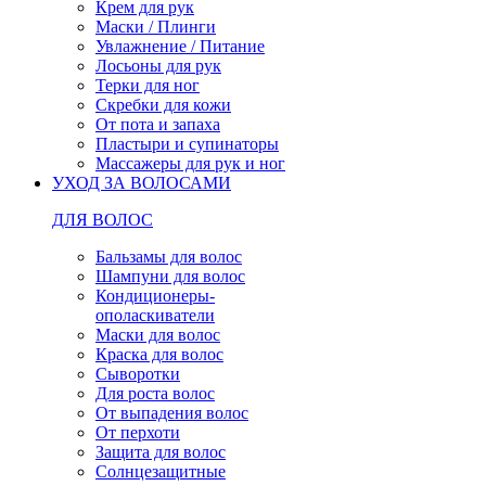
Крем для рук
Маски / Плинги
Увлажнение / Питание
Лосьоны для рук
Терки для ног
Скребки для кожи
От пота и запаха
Пластыри и супинаторы
Массажеры для рук и ног
УХОД ЗА ВОЛОСАМИ
ДЛЯ ВОЛОС
Бальзамы для волос
Шампуни для волос
Кондиционеры-
ополаскиватели
Маски для волос
Краска для волос
Сыворотки
Для роста волос
От выпадения волос
От перхоти
Защита для волос
Солнцезащитные