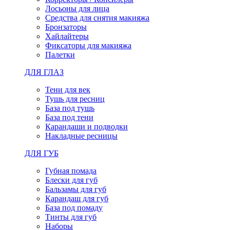
Лосьоны для лица
Средства для снятия макияжа
Бронзаторы
Хайлайтеры
Фиксаторы для макияжа
Палетки
ДЛЯ ГЛАЗ
Тени для век
Тушь для ресниц
База под тушь
База под тени
Карандаши и подводки
Накладные ресницы
ДЛЯ ГУБ
Губная помада
Блески для губ
Бальзамы для губ
Карандаш для губ
База под помаду
Тинты для губ
Наборы