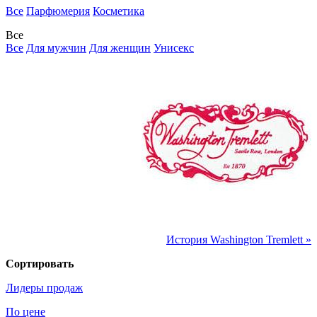
Все
Парфюмерия
Косметика
Все
Все
Для мужчин
Для женщин
Унисекс
История Washington Tremlett »
Сортировать
Лидеры продаж
По цене