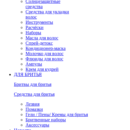
Солнцезащитные
средства
Средства для укладки
волос
Инструменты
Расчёски
Наборы
Масла для волос
Спрей-детокс
Кондиционер-маска
Молочко для волос
Флюиды для волос
Ампулы
Крем для кудрей
ДЛЯ БРИТЬЯ
Бритвы для бритья
Средства для бритья
Лезвия
Помазки
Гели / Пены/ Кремы для бритья
Бритвенные наборы
Аксессуары