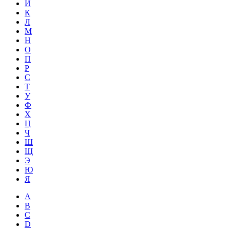
Й
К
Л
М
Н
О
П
Р
С
Т
У
Ф
Х
Ц
Ч
Ш
Щ
Э
Ю
Я
A
B
C
D