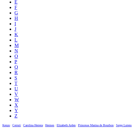
E
F
G
H
I
J
K
L
M
N
O
P
Q
R
S
T
U
V
W
X
Y
Z
Kenzo
|
Cerruti
|
Carolina Herrera
|
Hermes
|
Elizabeth Arden
|
Princesse Marina de Bourbon
|
Serge Lutens
|