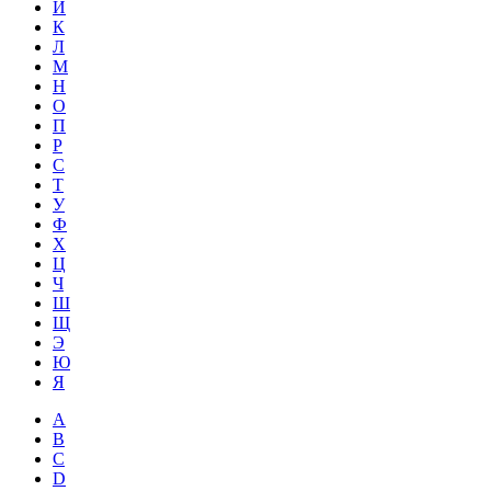
Й
К
Л
М
Н
О
П
Р
С
Т
У
Ф
Х
Ц
Ч
Ш
Щ
Э
Ю
Я
A
B
C
D