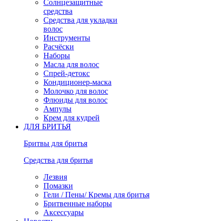
Солнцезащитные
средства
Средства для укладки
волос
Инструменты
Расчёски
Наборы
Масла для волос
Спрей-детокс
Кондиционер-маска
Молочко для волос
Флюиды для волос
Ампулы
Крем для кудрей
ДЛЯ БРИТЬЯ
Бритвы для бритья
Средства для бритья
Лезвия
Помазки
Гели / Пены/ Кремы для бритья
Бритвенные наборы
Аксессуары