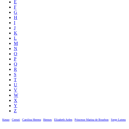
E
F
G
H
I
J
K
L
M
N
O
P
Q
R
S
T
U
V
W
X
Y
Z
Kenzo
|
Cerruti
|
Carolina Herrera
|
Hermes
|
Elizabeth Arden
|
Princesse Marina de Bourbon
|
Serge Lutens
|