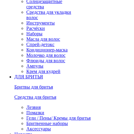
Солнцезащитные
средства
Средства для укладки
волос
Инструменты
Расчёски
Наборы
Масла для волос
Спрей-детокс
Кондиционер-маска
Молочко для волос
Флюиды для волос
Ампулы
Крем для кудрей
ДЛЯ БРИТЬЯ
Бритвы для бритья
Средства для бритья
Лезвия
Помазки
Гели / Пены/ Кремы для бритья
Бритвенные наборы
Аксессуары