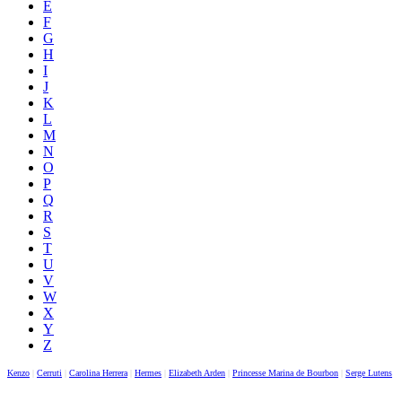
E
F
G
H
I
J
K
L
M
N
O
P
Q
R
S
T
U
V
W
X
Y
Z
Kenzo
|
Cerruti
|
Carolina Herrera
|
Hermes
|
Elizabeth Arden
|
Princesse Marina de Bourbon
|
Serge Lutens
|