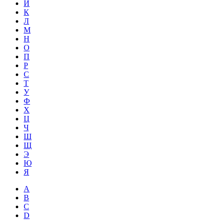
Й
К
Л
М
Н
О
П
Р
С
Т
У
Ф
Х
Ц
Ч
Ш
Щ
Э
Ю
Я
A
B
C
D