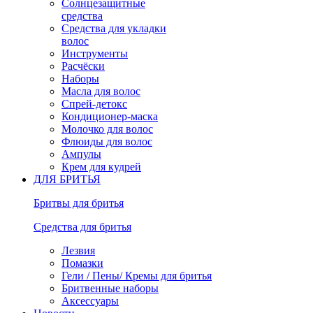
Солнцезащитные
средства
Средства для укладки
волос
Инструменты
Расчёски
Наборы
Масла для волос
Спрей-детокс
Кондиционер-маска
Молочко для волос
Флюиды для волос
Ампулы
Крем для кудрей
ДЛЯ БРИТЬЯ
Бритвы для бритья
Средства для бритья
Лезвия
Помазки
Гели / Пены/ Кремы для бритья
Бритвенные наборы
Аксессуары