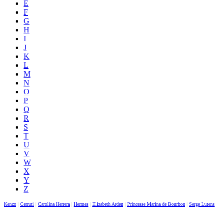
E
F
G
H
I
J
K
L
M
N
O
P
Q
R
S
T
U
V
W
X
Y
Z
Kenzo
|
Cerruti
|
Carolina Herrera
|
Hermes
|
Elizabeth Arden
|
Princesse Marina de Bourbon
|
Serge Lutens
|