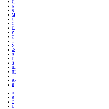
Й
К
Л
М
Н
О
П
Р
С
Т
У
Ф
Х
Ц
Ч
Ш
Щ
Э
Ю
Я
A
B
C
D